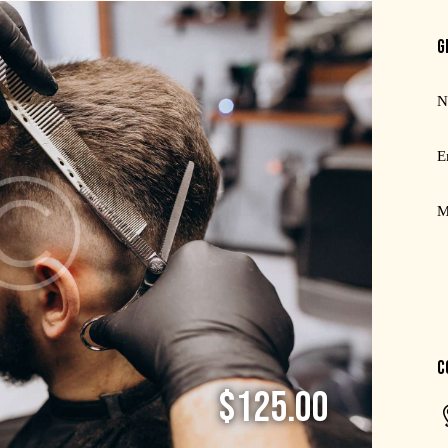
G
C
$125.00