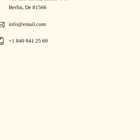
Berlin, De 81566
info@email.com
+1 840 841 25 69