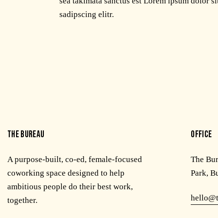
sea takimata sanctus est Lorem ipsum dolor si
sadipscing elitr.
THE BUREAU
OFFICE
A purpose-built, co-ed, female-focused
The Bu
coworking space designed to help
Park, B
ambitious people do their best work,
hello@
together.