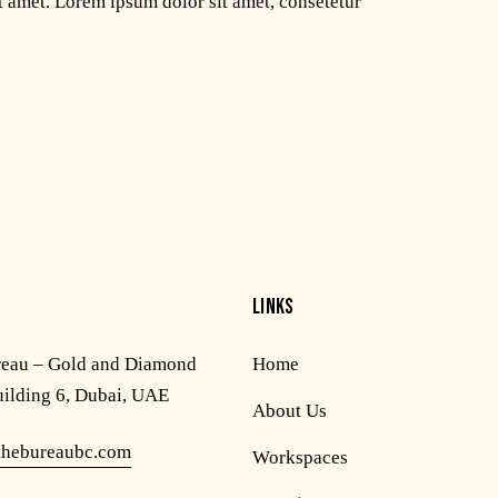
t amet. Lorem ipsum dolor sit amet, consetetur
LINKS
reau – Gold and Diamond
Home
uilding 6, Dubai, UAE
About Us
thebureaubc.com
Workspaces