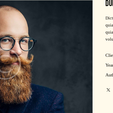
DU
Dic
quia
quia
volu
Clie
Yea
Aut