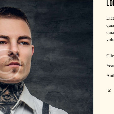
LO
Dic
quia
quia
volu
Clie
Yea
Aut