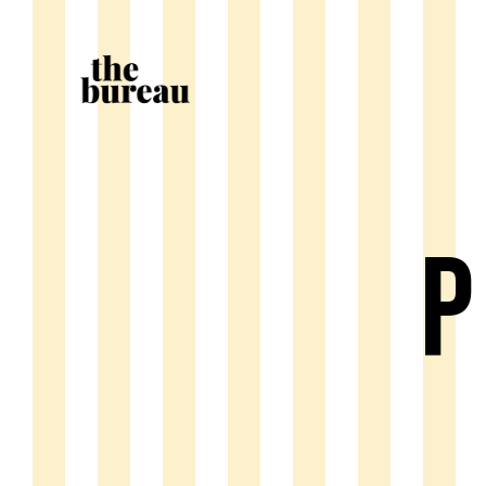
SPECIAL EVENT
P
LOREM IPSUM DOLOR
LORE
Dicta sunt explicabo. Nemo enim
Dicta 
ipsam voluptatem quia voluptas
ipsam 
sit aspernatur aut odit aut fugit,
sit asp
quia. Dicta sunt explicabo.
quia. 
Adipiscing elit, sed do eiusmod
Adipis
tempor incididunt ut labore et
tempor