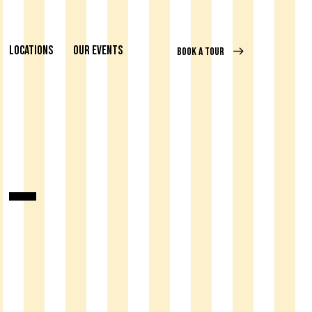
LOCATIONS
OUR EVENTS
BOOK A TOUR
 –
LOREM IPSUM DOLOR
o enim
Dicta sunt explicabo. Nemo enim
uptas
ipsam voluptatem quia voluptas
ugit,
sit aspernatur aut odit aut fugit,
quia. Dicta sunt explicabo.
usmod
Adipiscing elit, sed do eiusmod
 et
tempor incididunt ut labore et