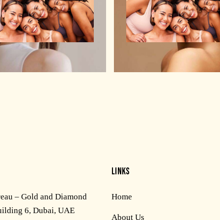
Makeup
Makeup
LINKS
reau – Gold and Diamond
Home
uilding 6, Dubai, UAE
About Us