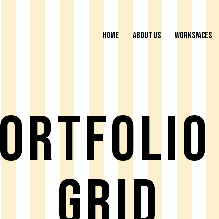
HOME
ABOUT US
WORKSPACES
FULL COVERAGE
NUDE
ortfolio
M IPSUM DOLOR
LOREM IPSUM DOLOR
sunt explicabo. Nemo enim
Dicta sunt explicabo. Nem
voluptatem quia voluptas
ipsam voluptatem quia vol
Grid
ernatur aut odit aut fugit,
sit aspernatur aut odit aut f
Dicta sunt explicabo.
quia. Dicta sunt explicabo.
cing elit, sed do eiusmod
Adipiscing elit, sed do ei
 incididunt ut labore et
tempor incididunt ut labore