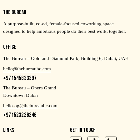
THE BUREAU
A purpose-built, co-ed, female-focused coworking space
designed to help ambitious people do their best work, together.
OFFICE
The Bureau – Gold and Diamond Park, Building 6, Dubai, UAE
hello@thebureaubc.com
+971545833397
The Bureau – Opera Grand
Downtown Dubai
hello-og@thebureaubc.com
+971523226246
LINKS
GET IN TOUCH